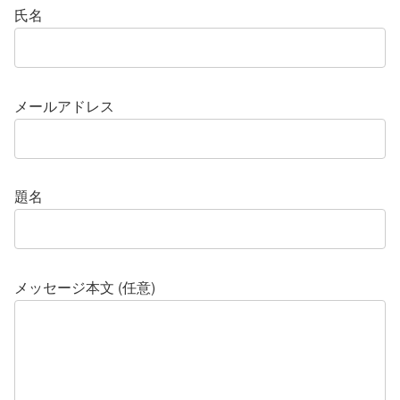
氏名
メールアドレス
題名
メッセージ本文 (任意)