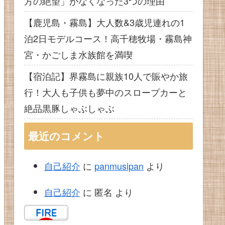
方の絶望」がなくなった3つの理由
【鹿児島・霧島】大人数&3歳児連れの1
泊2日モデルコース！高千穂牧場・霧島神
宮・かごしま水族館を満喫
【宿泊記】界霧島に親族10人で賑やか旅
行！大人も子供も夢中のスロープカーと
絶品黒豚しゃぶしゃぶ
最近のコメント
自己紹介
に
panmusipan
より
自己紹介
に
匿名
より