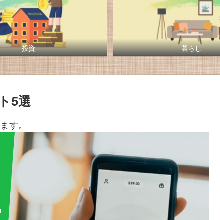
投資
暮らし
ト5選
います。