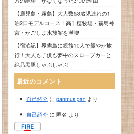
方の絶望」がなくなった3つの理由
【鹿児島・霧島】大人数&3歳児連れの1
泊2日モデルコース！高千穂牧場・霧島神
宮・かごしま水族館を満喫
【宿泊記】界霧島に親族10人で賑やか旅
行！大人も子供も夢中のスロープカーと
絶品黒豚しゃぶしゃぶ
最近のコメント
自己紹介
に
panmusipan
より
自己紹介
に
匿名
より