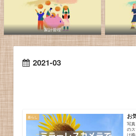
家計管理
2021-03
お
暮らし
写真
のス
は格