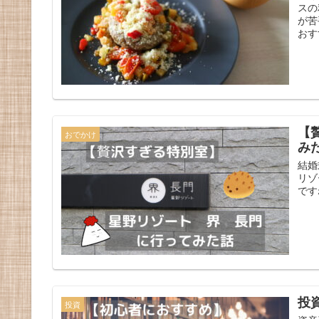
スの
が苦
おす
【
おでかけ
み
結婚
リゾ
です
投
投資