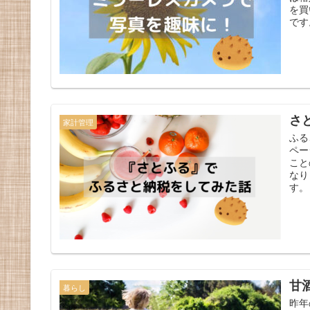
を買
です
さ
家計管理
ふる
ペー
こと
なり
す。
甘
暮らし
昨年