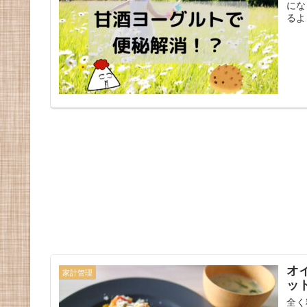
にな
るよ
オ
家計管理
ッ
全く