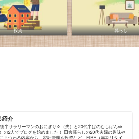
投資
暮らし
己紹介
代後半サラリーマンのおにぎり🍙（夫）と20代半ばのむしぱん🥪
）の2人でブログを始めました！ 田舎暮らしの20代夫婦の趣味や
にまつわる内容から、家計管理や投資など、FIRE（早期リタイ