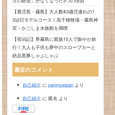
方の絶望」がなくなった3つの理由
【鹿児島・霧島】大人数&3歳児連れの1
泊2日モデルコース！高千穂牧場・霧島神
宮・かごしま水族館を満喫
【宿泊記】界霧島に親族10人で賑やか旅
行！大人も子供も夢中のスロープカーと
絶品黒豚しゃぶしゃぶ
最近のコメント
自己紹介
に
panmusipan
より
自己紹介
に
匿名
より