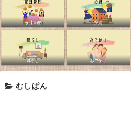
家計管理
投資
暮らし
おでかけ
むしぱん