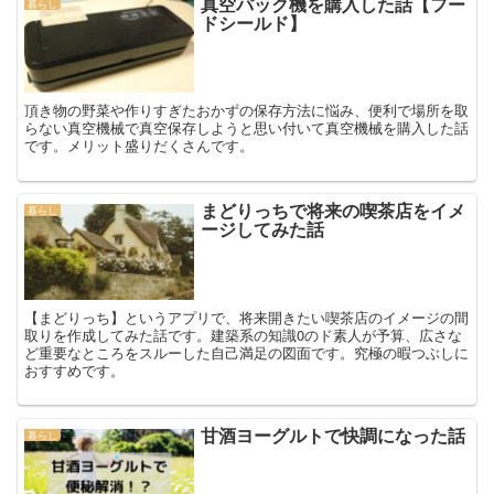
真空パック機を購入した話【フー
暮らし
ドシールド】
頂き物の野菜や作りすぎたおかずの保存方法に悩み、便利で場所を取
らない真空機械で真空保存しようと思い付いて真空機械を購入した話
です。メリット盛りだくさんです。
まどりっちで将来の喫茶店をイメ
暮らし
ージしてみた話
【まどりっち】というアプリで、将来開きたい喫茶店のイメージの間
取りを作成してみた話です。建築系の知識0のド素人が予算、広さな
ど重要なところをスルーした自己満足の図面です。究極の暇つぶしに
おすすめです。
甘酒ヨーグルトで快調になった話
暮らし