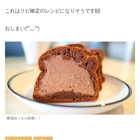
これはリピ確定のレシピになりそうです🙌
おしまい(*˘◡˘*)
断面めっちゃ綺麗！！